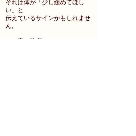
それは体が「少し緩めてほし
い」と
伝えているサインかもしれませ
ん。
この寒い時期、
どうかご自身を追い立てず、
心と体が緩む時間を、
そっとつくってあげてくださ
い。
季節・環境
体質・回復力
すべて表示
最新記事