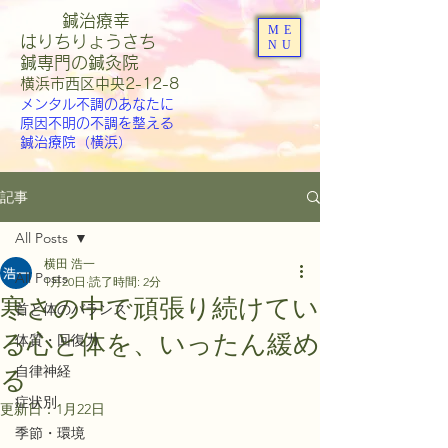
鍼治療幸
ME
はりちりょうさち
NU
​鍼専門の鍼灸院
​横浜市西区中央2-12-8
メンタル不調のあなたに
原因不明の不調を整える
鍼治療院（横浜）
記事
All Posts
横田 浩一
All Posts
1月20日
読了時間: 2分
寒さの中で頑張り続けてい
首と体のバランス
る心と体を、いったん緩め
体質・回復力
自律神経
る
症状別
更新日：
1月22日
季節・環境