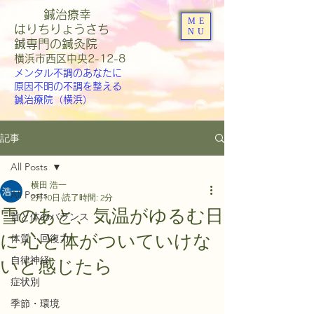
鍼治療幸
ME
はりちりょうさち
NU
​鍼専門の鍼灸院
​横浜市西区中央2-12-8
メンタル不調のあなたに
原因不明の不調を整える
鍼治療院（横浜）
記事
All Posts
横田 浩一
All Posts
2月10日
読了時間: 2分
雪のあと、気温がゆるむ日
首と体のバランス
に 心と体がついていけな
体質・回復力
自律神経
いと感じたら
症状別
季節・環境