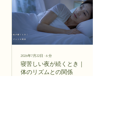
2026年7月22日
∙
6
分
寝苦しい夜が続くとき｜
体のリズムとの関係
夜になっても気温が下がら
ず 布団に入ってからも 暑
さが残っている なかなか寝
つけない 眠っても 何度か
目が覚める 朝になっても
疲れが取れた気がしない
4
0