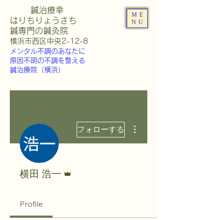
鍼治療幸
ME
はりちりょうさち
NU
​鍼専門の鍼灸院
​横浜市西区中央2-12-8
メンタル不調のあなたに
原因不明の不調を整える
鍼治療院（横浜）
その他
フォローする
管理者
横田 浩一
Profile