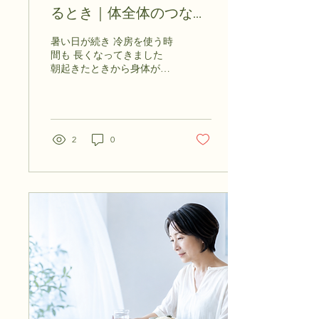
るとき｜体全体のつなが
り
暑い日が続き 冷房を使う時
間も 長くなってきました
朝起きたときから身体が重
い 以前より疲れやすい 休
んでもすっきりした感じが
しない 首や肩の重さもなか
なか取れない このような変
化を 感じていませんか
2
0