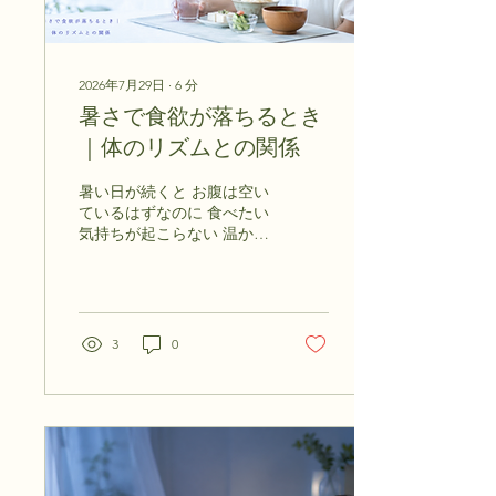
2026年7月29日
∙
6
分
暑さで食欲が落ちるとき
｜体のリズムとの関係
暑い日が続くと お腹は空い
ているはずなのに 食べたい
気持ちが起こらない 温かい
料理を見ると 重く感じる
冷たい飲み物や さっぱりし
た物だけで済ませたい そん
な変化を感じる方も 多いの
ではないでしょうか
3
0