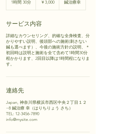
1時間 30分
1
￥3,000
鍼治療幸
時
3
0
サービス内容
分
詳細なカウンセリング、的確な全身検査、分
かりやすい説明、後頭部への施術(刺さない
鍼も選べます）、今後の施術方針の説明、＊
初回時は説明と施術を全て含めて1時間30分
程かかります、2回目以降は1時間程になりま
す。
連絡先
Japan, 神奈川県横浜市西区中央２丁目１２
−8 鍼治療 幸（はりちりょう さち）
TEL: 12-3456-7890
info@mysite.com