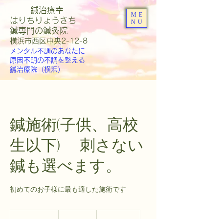
鍼治療幸
ME
はりちりょうさち
NU
​鍼専門の鍼灸院
​横浜市西区中央2-12-8
メンタル不調のあなたに
原因不明の不調を整える
鍼治療院（横浜）
鍼施術(子供、高校
生以下) 刺さない
鍼も選べます。
初めてのお子様に最も適した施術です
3,000
円