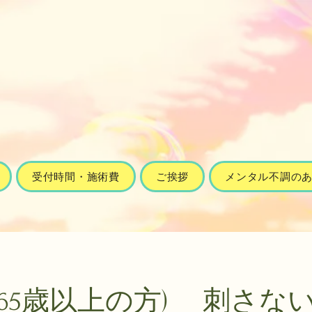
受付時間・施術費
ご挨拶
メンタル不調の
(65歳以上の方) 刺さな