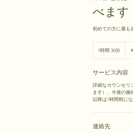
べます
初めての方に最も
5,000
円
1時間 30分
1
￥
時
3
0
サービス内容
分
詳細なカウンセリ
ます）、今後の施
以降は1時間程に
連絡先