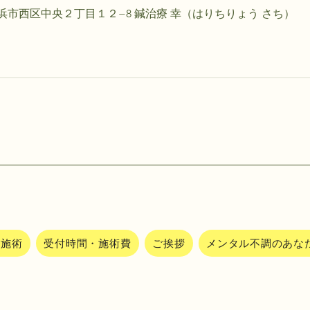
県横浜市西区中央２丁目１２−8 鍼治療 幸（はりちりょう さち）
隔施術
受付時間・施術費
ご挨拶
メンタル不調のあな