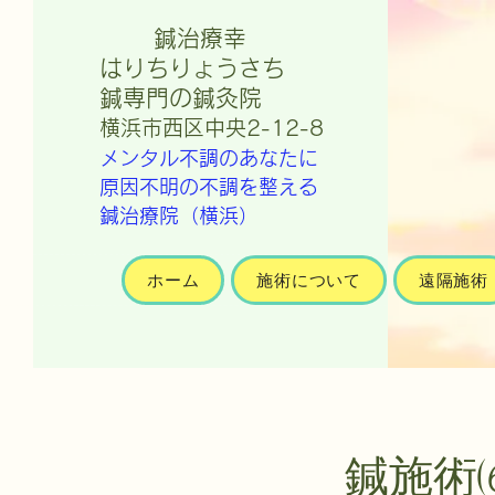
鍼治療幸
はりちりょうさち
​鍼専門の鍼灸院
​横浜市西区中央2-12-8
メンタル不調のあなたに
原因不明の不調を整える
鍼治療院（横浜）
ホーム
施術について
遠隔施術
鍼施術