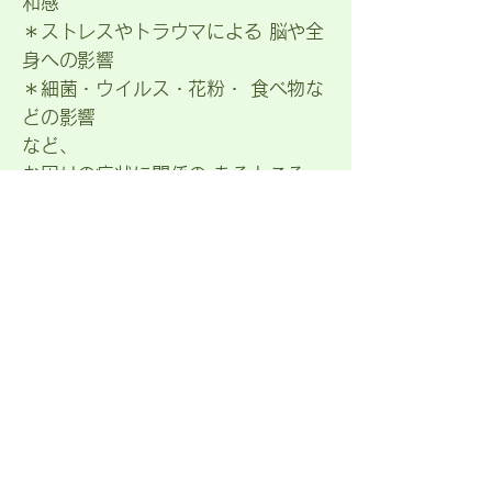
和感
＊ストレスやトラウマによる 脳や全
身への影響
＊細菌・ウイルス・花粉・ 食べ物な
どの影響
など、
お困りの症状に関係の あるところ
や、ありそうなところなども全て含
めて、 全身を詳しく、
『気』
の働
きを使って検査します。
そして、原因と状態が分かったとこ
ろで、 後頭部にある、 施術の効果
が一番上がる ポイントに、
『気』
の
働きを使って鍼（はり）をします。
遠隔施術を受けられた方のご住所
＊アメリカ、ドイツ、北海道、青森
県、新潟県、岐阜県、静岡県、東京