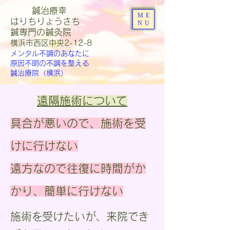
鍼治療幸
ME
はりちりょうさち
NU
​鍼専門の鍼灸院
​横浜市西区中央2-12-8
メンタル不調のあなたに
原因不明の不調を整える
鍼治療院（横浜）
​遠隔施術について
具合が悪いので、施術を受
けに行けない
​遠方なので往復に時間がか
かり、簡単に行けない
施術を受けたいが、来院でき