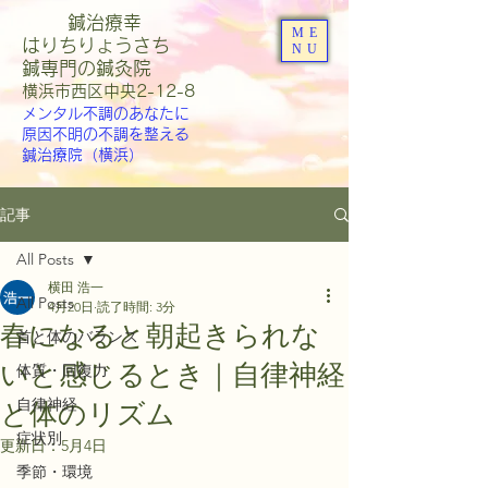
鍼治療幸
ME
はりちりょうさち
NU
​鍼専門の鍼灸院
​横浜市西区中央2-12-8
メンタル不調のあなたに
原因不明の不調を整える
鍼治療院（横浜）
記事
All Posts
横田 浩一
All Posts
4月20日
読了時間: 3分
春になると朝起きられな
首と体のバランス
いと感じるとき｜自律神経
体質・回復力
自律神経
と体のリズム
症状別
更新日：
5月4日
季節・環境