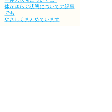
体がゆらぐ状態についての記事
でも
やさしくまとめています
関連する不調については
あわせて読むことで
理解が深まります
まとめ
春に
朝起きづらさを感じたら
少しだけ
体の状態に
目を向けてみてください