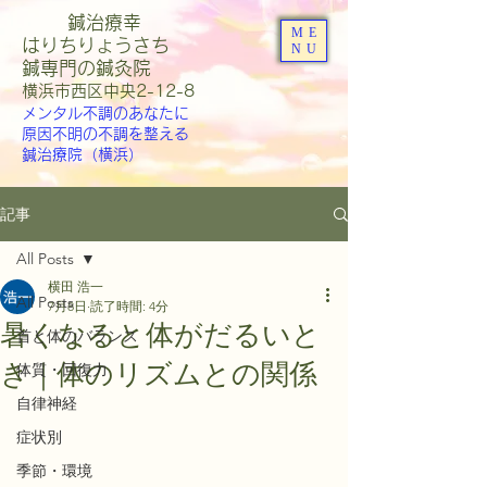
鍼治療幸
ME
はりちりょうさち
NU
​鍼専門の鍼灸院
​横浜市西区中央2-12-8
メンタル不調のあなたに
原因不明の不調を整える
鍼治療院（横浜）
記事
All Posts
横田 浩一
All Posts
7月8日
読了時間: 4分
暑くなると体がだるいと
首と体のバランス
き｜体のリズムとの関係
体質・回復力
自律神経
症状別
季節・環境